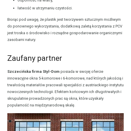
odporność na wiatry,
łatwość w utrzymaniu czystości.
Biorąc pod uwagę, że plastik jest tworzywem sztucznym możliwym
do ponownego wykorzystania, dodatkową zaletą korzystania z PCV
jest troska o środowisko i rozsądne gospodarowanie organicznymi
zasobami natury.
Zaufany partner
Szczecińska firma Styl-Dom
posiada w swojej ofercie
innowacyjne okna 5-komorowe i 6-komorowe, nad których jakością i
trwałością materiałów pracowali specjaliści z austriackiego instytutu
nowoczesnych technologii. Efektem końcowym ich długotrwałych i
skrupulatnie prowadzonych prac są okna, które uzyskały
popularność na międzynarodową skalę.