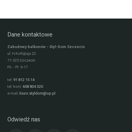
Dane kontaktowe
Zabudowy balkonów - Styl-Dom Szczecin
ul. H.Kołłątaja 22
71-525
Szczecin
Pn. - Pt. 9-17
tel:
91 812 15 14
tel. kom:
608 804 320
e-mail:
biuro.styldom@op.pl
Odwiedź nas