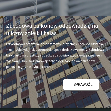
Zabudowa balkonów odpowiedzią na
uliczny zgiełk i hałas
Przydomowa oranżeria, ogród zimowy, przyjemny kącik do czytania
– sam zdecyduj, jak zagospodarujesz dodatkowe metry. Zabudowa
balkonu to najprostszy sposób, aby powiększyć swoją przestrzeń
życiową. Dzięki bezramowej technologii zabudowa balkonów
jeszcze nigdy nie była tak prosta.
SPRAWDŹ ...