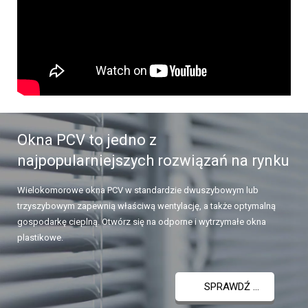
Okna PCV to jedno z
najpopularniejszych rozwiązań na rynku
Wielokomorowe okna PCV w standardzie dwuszybowym lub
trzyszybowym zapewnią właściwą wentylację, a także optymalną
gospodarkę cieplną. Otwórz się na odporne i wytrzymałe okna
plastikowe.
SPRAWDŹ ...