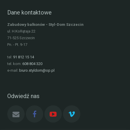
Dane kontaktowe
Zabudowy balkonów - Styl-Dom Szczecin
ul. H.Kołłątaja 22
71-525
Szczecin
Pn. - Pt. 9-17
tel:
91 812 15 14
tel. kom:
608 804 320
e-mail:
biuro.styldom@op.pl
Odwiedź nas